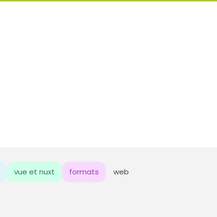
vue et nuxt
formats
web