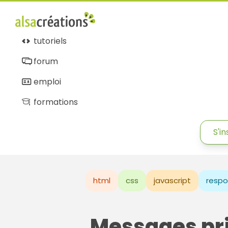
tutoriels
forum
emploi
formations
S'in
html
css
javascript
respo
Messages pr