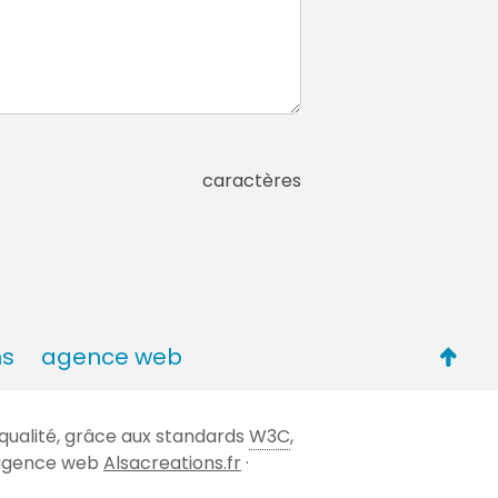
caractères
Retou
ns
agence web
en
haut
qualité, grâce aux standards
W3C
,
de
 l'agence web
Alsacreations.fr
·
page