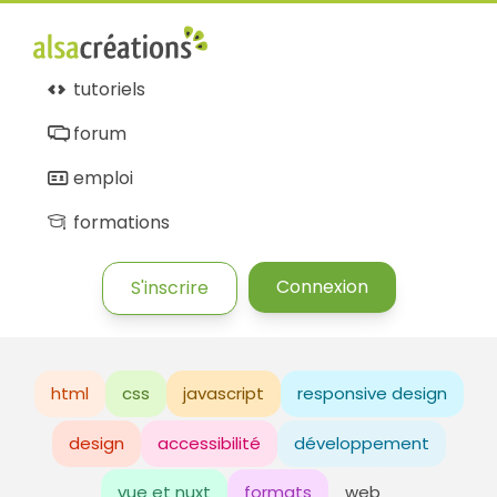
tutoriels
forum
emploi
formations
Connexion
S'inscrire
html
css
javascript
responsive design
design
accessibilité
développement
vue et nuxt
formats
web