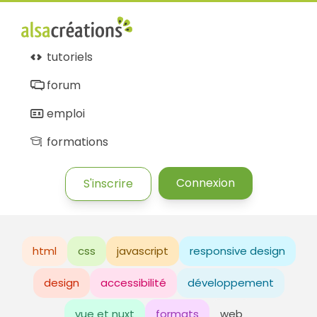
tutoriels
forum
emploi
formations
Connexion
S'inscrire
html
css
javascript
responsive design
design
accessibilité
développement
vue et nuxt
formats
web