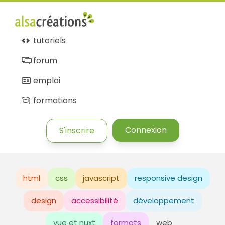
tutoriels
forum
emploi
formations
Connexion
S'inscrire
html
css
javascript
responsive design
design
accessibilité
développement
vue et nuxt
formats
web