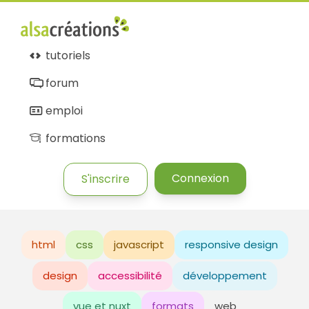
tutoriels
forum
emploi
formations
Connexion
S'inscrire
html
css
javascript
responsive design
design
accessibilité
développement
vue et nuxt
formats
web