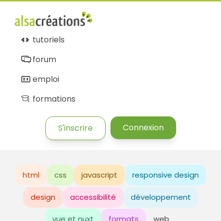
tutoriels
forum
emploi
formations
Connexion
S'inscrire
html
css
javascript
responsive design
design
accessibilité
développement
vue et nuxt
formats
web