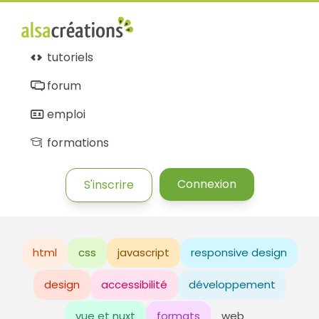
tutoriels
forum
emploi
formations
Connexion
S'inscrire
html
css
javascript
responsive design
design
accessibilité
développement
vue et nuxt
formats
web