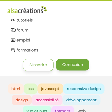
tutoriels
forum
emploi
formations
Connexion
S'inscrire
html
css
javascript
responsive design
design
accessibilité
développement
vue et nuxt
formats
web