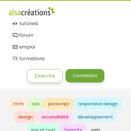
tutoriels
forum
emploi
formations
Connexion
S'inscrire
html
css
javascript
responsive design
design
accessibilité
développement
vue et nuxt
formats
web