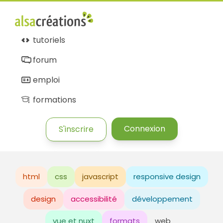
tutoriels
forum
emploi
formations
Connexion
S'inscrire
html
css
javascript
responsive design
design
accessibilité
développement
vue et nuxt
formats
web