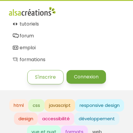
tutoriels
forum
emploi
formations
Connexion
S'inscrire
html
css
javascript
responsive design
design
accessibilité
développement
vue et nuxt
formats
web