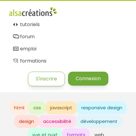
tutoriels
forum
emploi
formations
Connexion
S'inscrire
html
css
javascript
responsive design
design
accessibilité
développement
vue et nuxt
formats
web