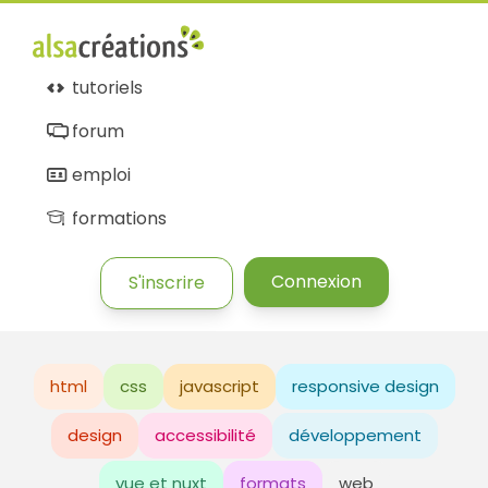
tutoriels
forum
emploi
formations
Connexion
S'inscrire
html
css
javascript
responsive design
design
accessibilité
développement
vue et nuxt
formats
web