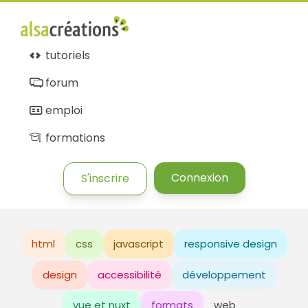
tutoriels
forum
emploi
formations
Connexion
S'inscrire
html
css
javascript
responsive design
design
accessibilité
développement
vue et nuxt
formats
web