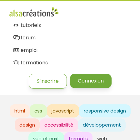
tutoriels
forum
emploi
formations
Connexion
S'inscrire
html
css
javascript
responsive design
design
accessibilité
développement
vue et nuxt
formats
web