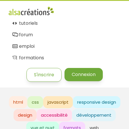
tutoriels
forum
emploi
formations
Connexion
S'inscrire
html
css
javascript
responsive design
design
accessibilité
développement
vue et nuxt
formats
web