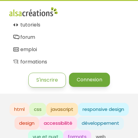
tutoriels
forum
emploi
formations
Connexion
S'inscrire
html
css
javascript
responsive design
design
accessibilité
développement
vue et nuxt
formats
web