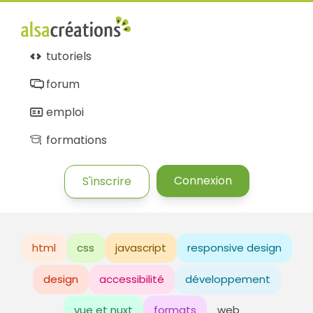
tutoriels
forum
emploi
formations
Connexion
S'inscrire
html
css
javascript
responsive design
design
accessibilité
développement
vue et nuxt
formats
web