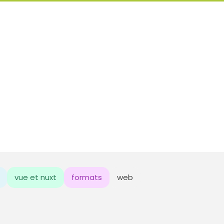
vue et nuxt
formats
web