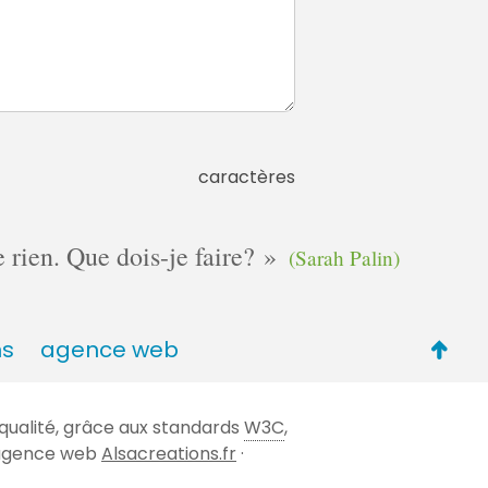
caractères
e rien. Que dois-je faire?
(Sarah Palin)
Retou
ns
agence web
en
haut
qualité, grâce aux standards
W3C
,
de
 l'agence web
Alsacreations.fr
·
page