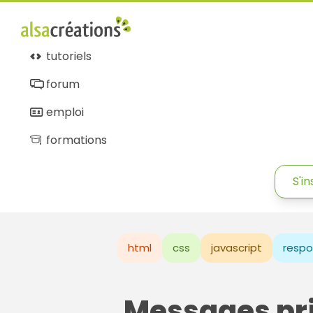
tutoriels
forum
emploi
formations
S'in
html
css
javascript
respo
Messages pr