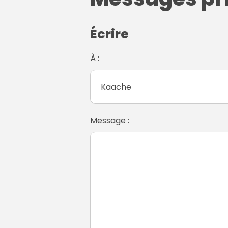
Écrire
À :
Message :