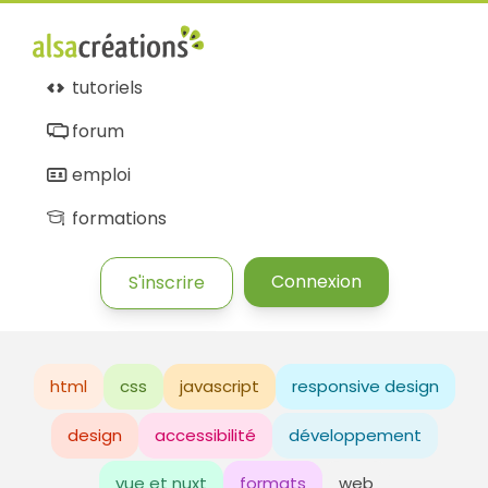
tutoriels
forum
emploi
formations
Connexion
S'inscrire
html
css
javascript
responsive design
design
accessibilité
développement
vue et nuxt
formats
web