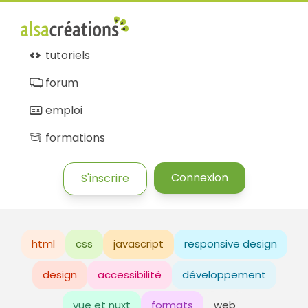
tutoriels
forum
emploi
formations
Connexion
S'inscrire
html
css
javascript
responsive design
design
accessibilité
développement
vue et nuxt
formats
web