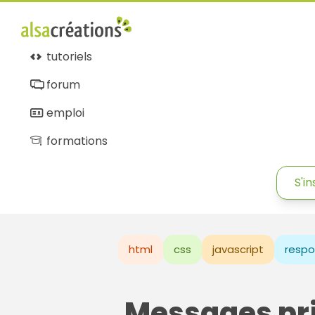
tutoriels
forum
emploi
formations
S'in
html
css
javascript
respo
Messages pr