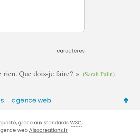
caractères
e rien. Que dois-je faire?
(Sarah Palin)
Retou
ns
agence web
en
haut
qualité, grâce aux standards
W3C
,
de
 l'agence web
Alsacreations.fr
·
page