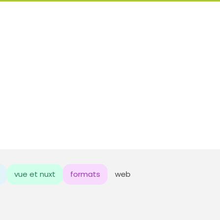
vue et nuxt
formats
web