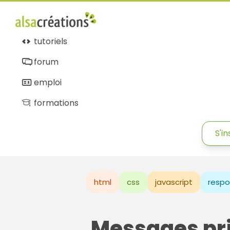
tutoriels
forum
emploi
formations
S'in
html
css
javascript
respo
Messages pr