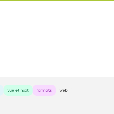
vue et nuxt
formats
web