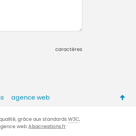
caractères
Retou
ns
agence web
en
haut
qualité, grâce aux standards
W3C
,
de
 l'agence web
Alsacreations.fr
·
page