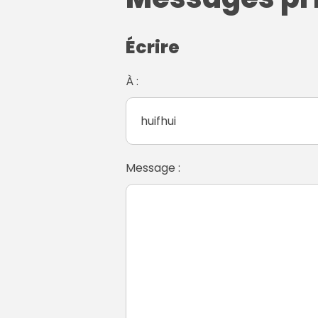
Écrire
À :
Message :