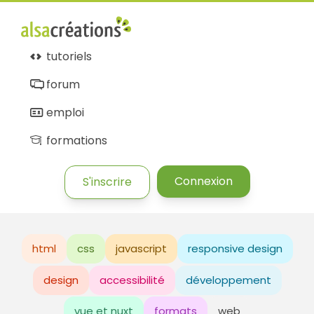
tutoriels
forum
emploi
formations
Connexion
S'inscrire
html
css
javascript
responsive design
design
accessibilité
développement
vue et nuxt
formats
web