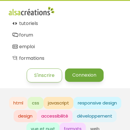
tutoriels
forum
emploi
formations
Connexion
S'inscrire
html
css
javascript
responsive design
design
accessibilité
développement
vue et nuxt
formats
web