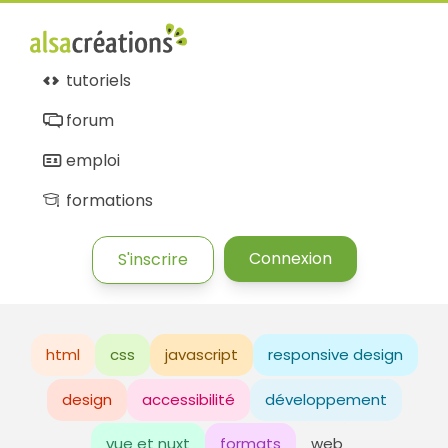
tutoriels
forum
emploi
formations
Connexion
S'inscrire
html
css
javascript
responsive design
design
accessibilité
développement
vue et nuxt
formats
web