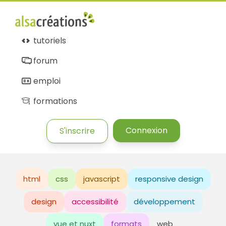
tutoriels
forum
emploi
formations
Connexion
S'inscrire
html
css
javascript
responsive design
design
accessibilité
développement
vue et nuxt
formats
web