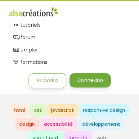
tutoriels
forum
emploi
formations
Connexion
S'inscrire
html
css
javascript
responsive design
design
accessibilité
développement
vue et nuxt
formats
web