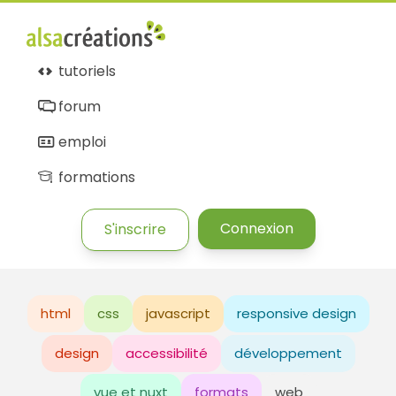
tutoriels
forum
emploi
formations
Connexion
S'inscrire
html
css
javascript
responsive design
design
accessibilité
développement
vue et nuxt
formats
web