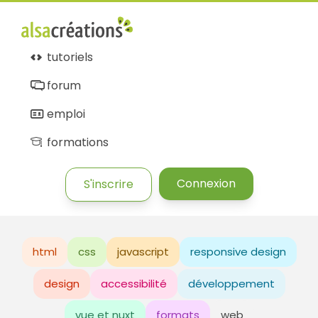
tutoriels
forum
emploi
formations
Connexion
S'inscrire
html
css
javascript
responsive design
design
accessibilité
développement
vue et nuxt
formats
web