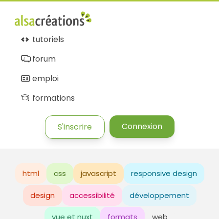
tutoriels
forum
emploi
formations
Connexion
S'inscrire
html
css
javascript
responsive design
design
accessibilité
développement
vue et nuxt
formats
web