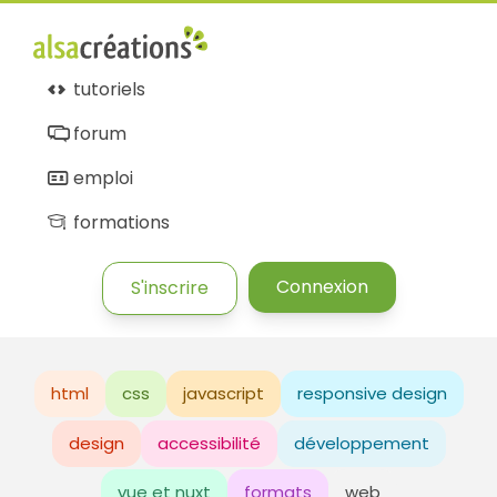
tutoriels
forum
emploi
formations
Connexion
S'inscrire
html
css
javascript
responsive design
design
accessibilité
développement
vue et nuxt
formats
web