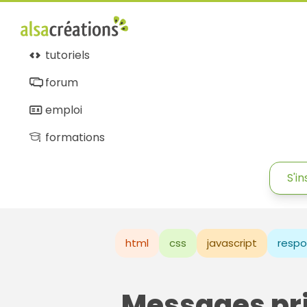
tutoriels
forum
emploi
formations
S'in
html
css
javascript
respo
Messages pr