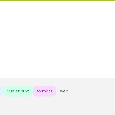
vue et nuxt
formats
web