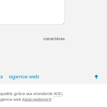
caractères
Retou
ns
agence web
en
haut
qualité, grâce aux standards
W3C
,
de
 l'agence web
Alsacreations.fr
·
page