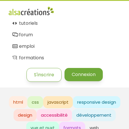
tutoriels
forum
emploi
formations
Connexion
S'inscrire
html
css
javascript
responsive design
design
accessibilité
développement
vue et nuxt
formats
web