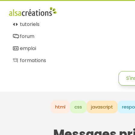
tutoriels
forum
emploi
formations
S'in
html
css
javascript
respo
Messages pr