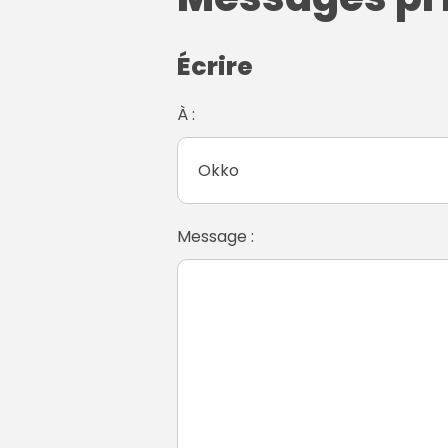
Écrire
À :
Message :