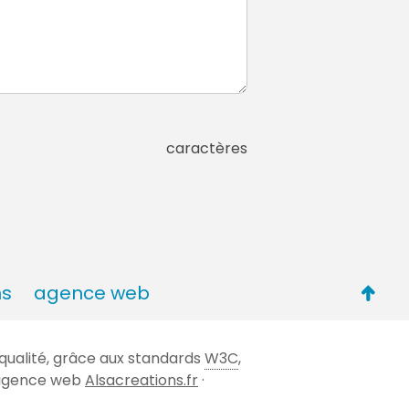
caractères
Retou
ns
agence web
en
haut
qualité, grâce aux standards
W3C
,
de
 l'agence web
Alsacreations.fr
·
page