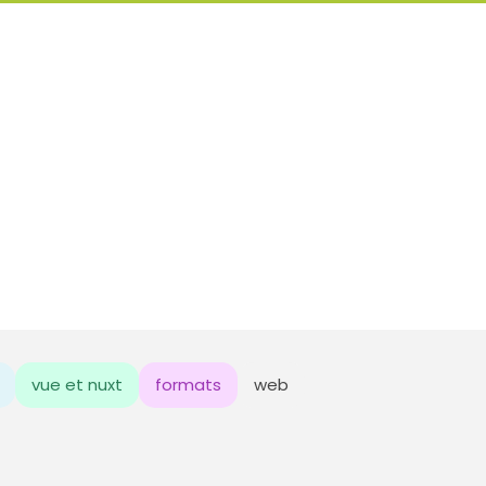
vue et nuxt
formats
web