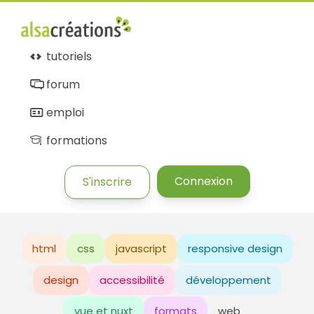
tutoriels
forum
emploi
formations
Connexion
S'inscrire
html
css
javascript
responsive design
design
accessibilité
développement
vue et nuxt
formats
web