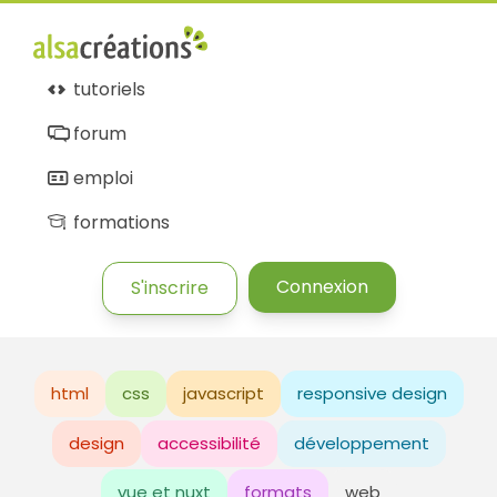
tutoriels
forum
emploi
formations
Connexion
S'inscrire
html
css
javascript
responsive design
design
accessibilité
développement
vue et nuxt
formats
web