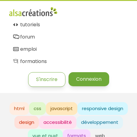
tutoriels
forum
emploi
formations
Connexion
S'inscrire
html
css
javascript
responsive design
design
accessibilité
développement
vue et nuxt
formats
web