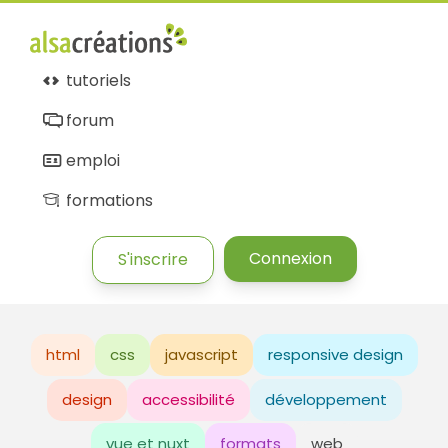
tutoriels
forum
emploi
formations
Connexion
S'inscrire
html
css
javascript
responsive design
design
accessibilité
développement
vue et nuxt
formats
web