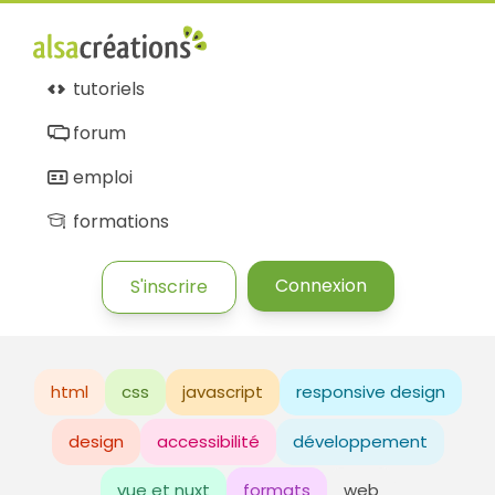
tutoriels
forum
emploi
formations
Connexion
S'inscrire
html
css
javascript
responsive design
design
accessibilité
développement
vue et nuxt
formats
web