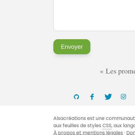
Les promes
Alsacréations est une communauté 
aux feuilles de styles
CSS
, aux lan
À propos et mentions légales
·
Don