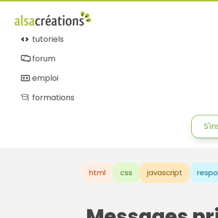
tutoriels
forum
emploi
formations
S'in
html
css
javascript
respo
Messages pr