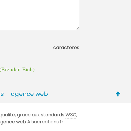
caractères
(Brendan Eich)
Retou
ns
agence web
en
haut
qualité, grâce aux standards
W3C
,
de
 l'agence web
Alsacreations.fr
·
page