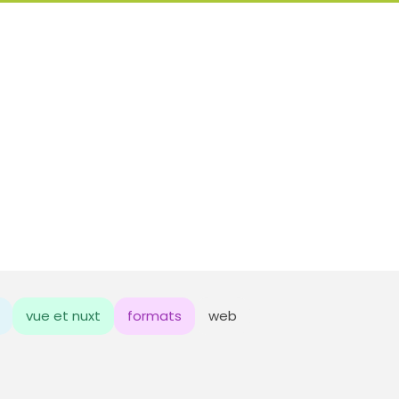
vue et nuxt
formats
web