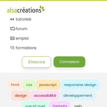
tutoriels
forum
emploi
formations
Connexion
S'inscrire
html
css
javascript
responsive design
design
accessibilité
développement
vue et nuxt
formats
web