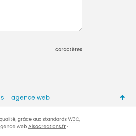
caractères
Retou
ns
agence web
en
haut
qualité, grâce aux standards
W3C
,
de
 l'agence web
Alsacreations.fr
·
page