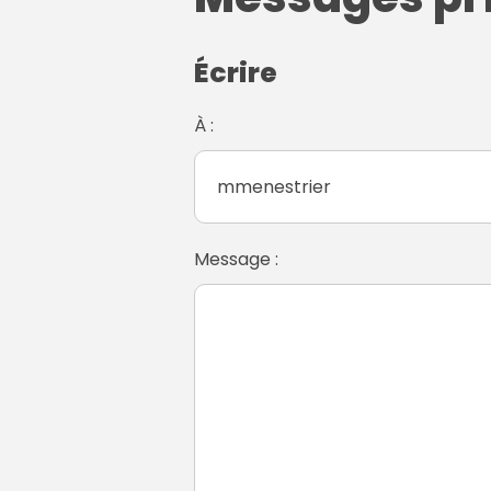
Écrire
À :
Message :