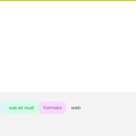
vue et nuxt
formats
web