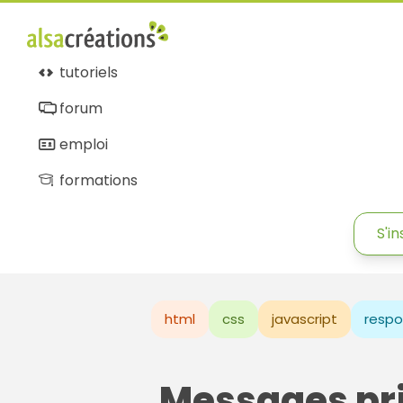
tutoriels
forum
emploi
formations
S'in
html
css
javascript
respo
Messages pr