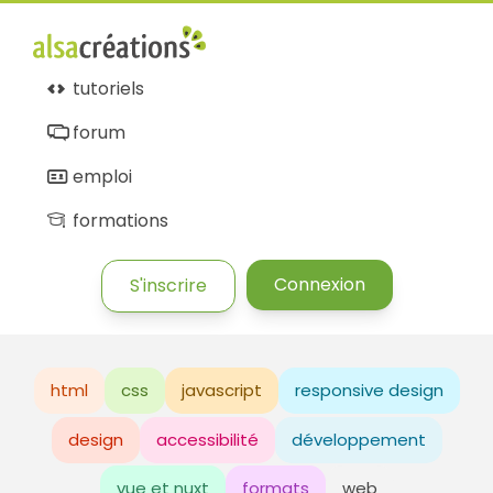
tutoriels
forum
emploi
formations
Connexion
S'inscrire
html
css
javascript
responsive design
design
accessibilité
développement
vue et nuxt
formats
web