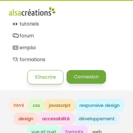
tutoriels
forum
emploi
formations
Connexion
S'inscrire
html
css
javascript
responsive design
design
accessibilité
développement
vue et nuxt
formats
web