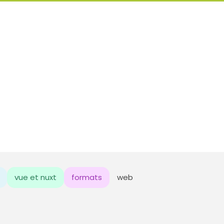
vue et nuxt
formats
web