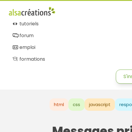
tutoriels
forum
emploi
formations
S'in
html
css
javascript
respo
Messages pr