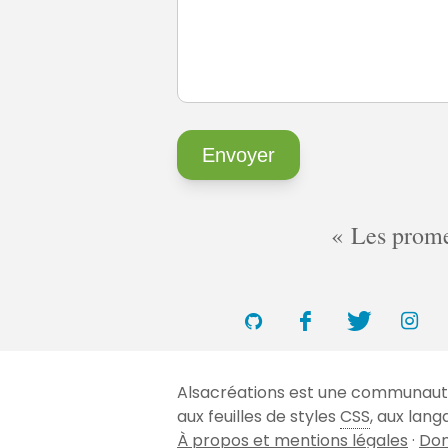
Les promes
Alsacréations est une communauté 
aux feuilles de styles
CSS
, aux lan
À propos et mentions légales
·
Don