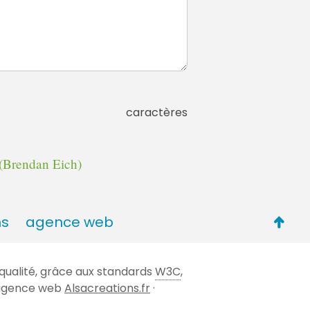
caractères
(Brendan Eich)
Retou
ns
agence web
en
haut
qualité, grâce aux standards
W3C
,
de
 l'agence web
Alsacreations.fr
·
page