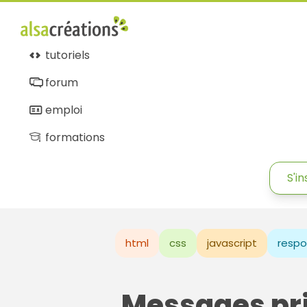
tutoriels
forum
emploi
formations
S'in
html
css
javascript
respo
Messages pr