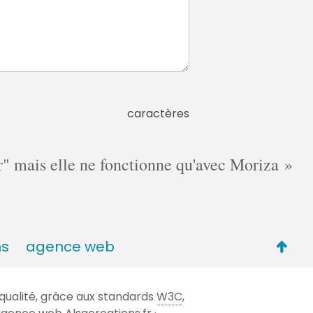
caractères
cer" mais elle ne fonctionne qu'avec Moriza
Retou
ns
agence web
en
haut
qualité, grâce aux standards
W3C
,
de