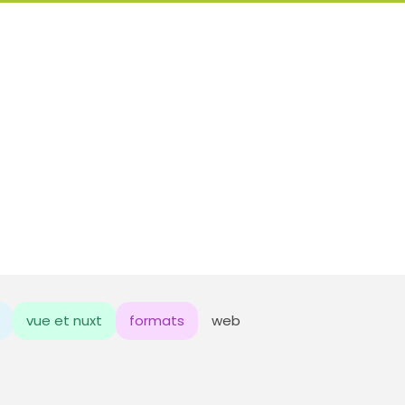
vue et nuxt
formats
web