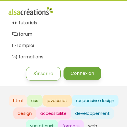
tutoriels
forum
emploi
formations
Connexion
S'inscrire
html
css
javascript
responsive design
design
accessibilité
développement
vue et nuxt
formats
web