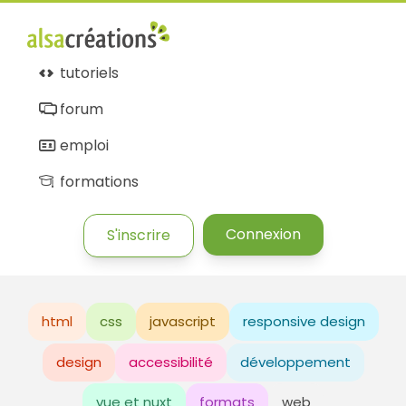
tutoriels
forum
emploi
formations
Connexion
S'inscrire
html
css
javascript
responsive design
design
accessibilité
développement
vue et nuxt
formats
web