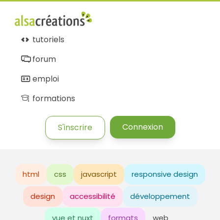
tutoriels
forum
emploi
formations
Connexion
S'inscrire
html
css
javascript
responsive design
design
accessibilité
développement
vue et nuxt
formats
web